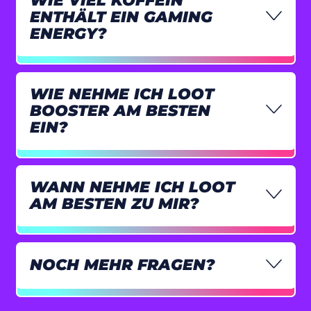
WIE VIEL KOFFEIN
ENTHÄLT EIN GAMING
Kanada (CAD $)
ENERGY?
Karibische
Niederlande (USD
$)
WIE NEHME ICH LOOT
Kasachstan (KZT ₸)
BOOSTER AM BESTEN
EIN?
Katar (QAR ر.ق)
Kenia (KES KSh)
Kirgisistan (KGS
WANN NEHME ICH LOOT
som)
AM BESTEN ZU MIR?
Kiribati (EUR €)
Kokosinseln (AUD
$)
NOCH MEHR FRAGEN?
Kolumbien (EUR €)
Komoren (KMF Fr)