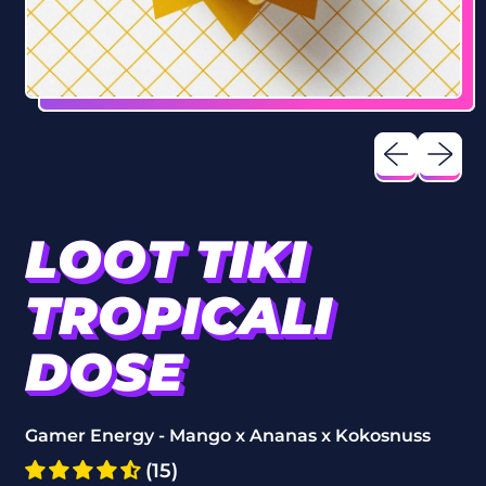
Vorheriges 
Nächst
LOOT TIKI
TROPICALI
DOSE
Gamer Energy - Mango x Ananas x Kokosnuss
(15)