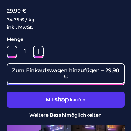
Normaler Preis
29,90 €
Preis pro Einheit
pro
74,75 €
/
kg
inkl. MwSt.
Menge
Zum Einkaufswagen hinzufügen
–
29,90
€
Weitere Bezahlmöglichkeiten