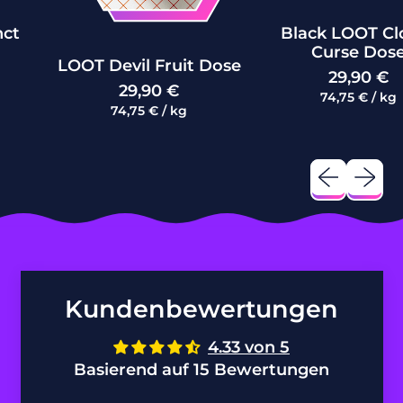
Britisches
Black LOOT Clover
Territorium im
Curse Dose
Indischen Ozean
LOOT Devil Fruit Dose
Normaler Preis
29,90 €
(USD $)
Normaler Preis
29,90 €
Preis pro Einheit
pro
74,75 €
/
kg
Preis pro Einheit
pro
Brunei Darussalam
74,75 €
/
kg
(BND $)
Bulgarien (EUR €)
Vorheriges 
Nächst
Burkina Faso (XOF
Fr)
Burundi (BIF Fr)
Cabo Verde (CVE $)
Kundenbewertungen
Chile (EUR €)
China (CNY ¥)
4.33 von 5
Basierend auf 15 Bewertungen
Cookinseln (NZD $)