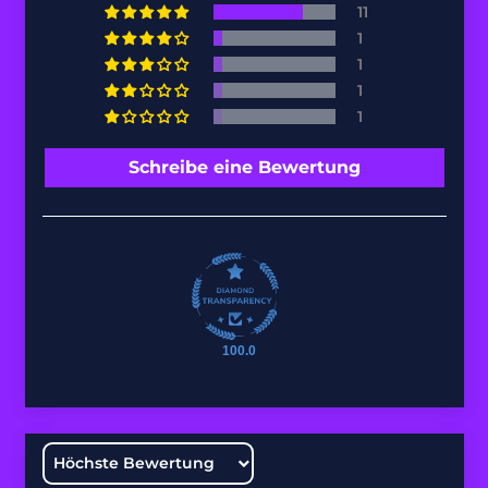
Costa Rica (CRC ₡)
11
1
Côte d’Ivoire (XOF
1
Fr)
1
Curaçao (ANG ƒ)
1
Dänemark (DKK
Schreibe eine Bewertung
kr.)
Deutschland (EUR
€)
Dominica (XCD $)
Dominikanische
Republik (DOP $)
100.0
Dschibuti (DJF Fdj)
Ecuador (USD $)
El Salvador (USD $)
Sort by