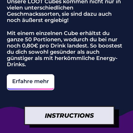
Unsere LOOT Cubes kommen nicht nur in
Afghanistan (AFN
vielen unterschiedlichen
؋)
Geschmackssorten, sie sind dazu auch
noch äußerst ergiebig!
Ålandinseln (EUR
€)
Mit einem einzelnen Cube erhältst du
Albanien (ALL L)
ganze 50 Portionen, wodurch du bei nur
noch 0,80€ pro Drink landest. So boostest
Algerien (DZD د.ج)
du dich sowohl gesünder als auch
günstiger als mit herkömmliche Energy-
Amerikanische
Drinks.
Überseeinseln
(USD $)
Erfahre mehr
Andorra (EUR €)
Angola (EUR €)
Anguilla (XCD $)
Antigua und
Barbuda (XCD $)
Argentinien (EUR