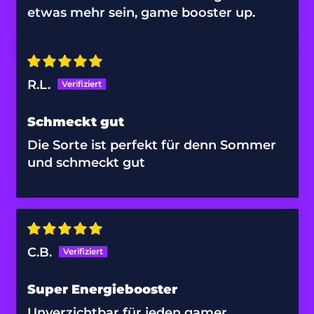
Südgebiete (EUR
etwas mehr sein, game booster up.
€)
Gabun (XOF Fr)
Gambia (GMD D)
R.L.
Georgien (EUR €)
Ghana (EUR €)
Schmeckt gut
Die Sorte ist perfekt für denn Sommer
Gibraltar (GBP £)
und schmeckt gut
Grenada (XCD $)
Griechenland (EUR
€)
Grönland (DKK kr.)
C.B.
Guadeloupe (EUR
€)
Super Energiebooster
Guatemala (GTQ Q)
Unverzichtbar für jeden gamer