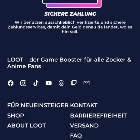
Martinique (EUR €)
SICHERE ZAHLUNG
Mauretanien (EUR
Wir benutzen ausschließlich verifizierte und sichere
€)
Zahlungsservices, damit dein Geld genau da landet, wo es
hin soll.
Mauritius (MUR ₨)
Mayotte (EUR €)
LOOT – der Game Booster für alle Zocker &
Mexiko (EUR €)
Anime Fans
Monaco (EUR €)
Facebook
Instagram
TikTok
YouTube
Threads
Twitch
Email
Mongolei (MNT ₮)
Montenegro (EUR
€)
FÜR NEUEINSTEIGER
KONTAKT
Montserrat (XCD $)
SHOP
BARRIEREFREIHEIT
Mosambik (EUR €)
ABOUT LOOT
VERSAND
FAQ
Myanmar (MMK K)