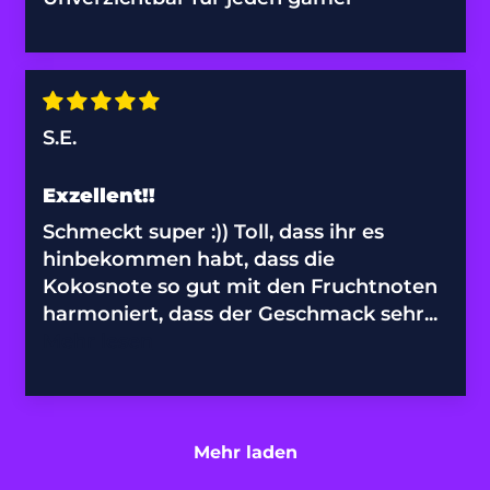
Guernsey (GBP £)
Guinea (GNF Fr)
Guinea-Bissau
(XOF Fr)
S.E.
Guyana (GYD $)
Exzellent!!
Haiti (EUR €)
Schmeckt super :)) Toll, dass ihr es
Honduras (HNL L)
hinbekommen habt, dass die
Kokosnote so gut mit den Fruchtnoten
Indien (INR ₹)
harmoniert, dass der Geschmack sehr...
Indonesien (IDR
Mehr lesen
Rp)
Irak (EUR €)
Irland (EUR €)
Mehr laden
Island (ISK kr)