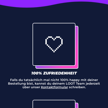
Kongo-Brazzaville
(XAF CFA)
Kongo-Kinshasa
(CDF Fr)
Kosovo (EUR €)
Kroatien (EUR €)
Kuwait (EUR €)
Laos (LAK ₭)
Lesotho (EUR €)
100% ZUFRIEDENHEIT
Lettland (EUR €)
Falls du tatsächlich mal nicht 100% happy mit deiner
Bestellung bist, kannst du deinem LOOT Team jederzeit
über unser
Kontaktformular
schreiben.
Libanon (LBP ل.ل)
Liberia (EUR €)
Libyen (EUR €)