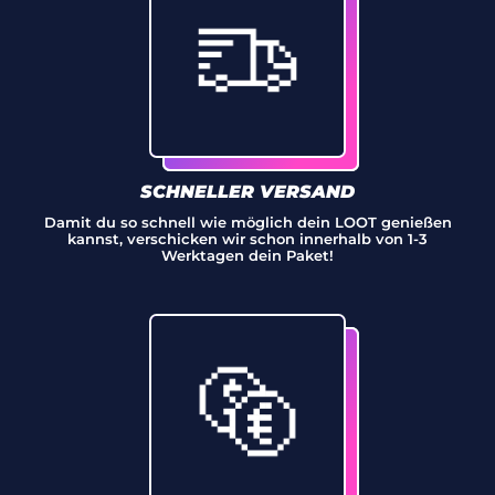
Liechtenstein (CHF
CHF)
Litauen (EUR €)
Luxemburg (EUR
€)
SCHNELLER VERSAND
Madagaskar (EUR
€)
Damit du so schnell wie möglich dein LOOT genießen
kannst, verschicken wir schon innerhalb von 1-3
Malawi (MWK MK)
Werktagen dein Paket!
Malaysia (MYR RM)
Malediven (MVR
MVR)
Mali (XOF Fr)
Malta (EUR €)
Marokko (MAD د.م.)