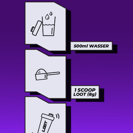
€)
Armenien (AMD
դր.)
Aruba (AWG ƒ)
Ascension (SHP £)
Aserbaidschan
(AZN ₼)
Australien (AUD $)
Bahamas (BSD $)
Bahrain (EUR €)
Bangladesch (BDT
৳)
Barbados (BBD $)
Belarus (EUR €)