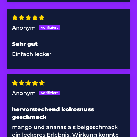
Eritrea (EUR €)
Estland (EUR €)
Eswatini (EUR €)
Anonym
Färöer (DKK kr.)
Sehr gut
Falklandinseln
(FKP £)
Einfach lecker
Fidschi (FJD $)
Finnland (EUR €)
Frankreich (EUR €)
Anonym
Französisch-
Guayana (EUR €)
hervorstechend kokosnuss
Französisch-
geschmack
Polynesien (XPF Fr)
mango und ananas als beigeschmack
Französische
ein leckeres Erlebnis. Wirkung könnte